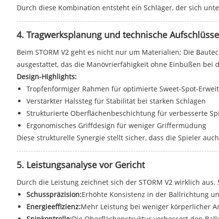
Durch diese Kombination entsteht ein Schläger, der sich unter 
4. Tragwerksplanung und technische Aufschlüss
Beim STORM V2 geht es nicht nur um Materialien; Die Bautec
ausgestattet, das die Manövrierfähigkeit ohne Einbußen bei d
Design-Highlights:
Tropfenförmiger Rahmen für optimierte Sweet-Spot-Erwei
Verstärkter Halssteg für Stabilität bei starken Schlägen
Strukturierte Oberflächenbeschichtung für verbesserte Sp
Ergonomisches Griffdesign für weniger Griffermüdung
Diese strukturelle Synergie stellt sicher, dass die Spieler a
5. Leistungsanalyse vor Gericht
Durch die Leistung zeichnet sich der STORM V2 wirklich aus
Schusspräzision:
Erhöhte Konsistenz in der Ballrichtung 
Energieeffizienz:
Mehr Leistung bei weniger körperlicher A
Spinkontrolle:
Die Oberflächenstruktur verbessert den Ballg