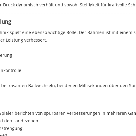
Druck dynamisch verhält und sowohl Steifigkeit für kraftvolle Schläg
elung
hnik spielt eine ebenso wichtige Rolle. Der Rahmen ist mit einem
er Leistung verbessert.
terung
inkontrolle
uch bei rasanten Ballwechseln, bei denen Millisekunden über den Sp
. Spieler berichten von spürbaren Verbesserungen in mehreren Ga
und den Landezonen.
nstrengung.
riff.