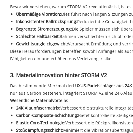
Bevor wir verstehen, warum STORM V2 revolutionär ist, ist es 
Übermäßige Vibration:
Dies führt nach langen Sitzungen 
Inkonsistenter Ballrücksprung:
Reduziert die Genauigkeit b
Begrenzte Stromerzeugung:
Die Spieler müssen sich übera
Schlechte Haltbarkeit:
Rahmen verschlechtern sich oft ode
Gewichtsungleichgewicht:
Verursacht Ermüdung und verrin
Diese Herausforderungen betreffen sowohl Anfänger als auch f
Fähigkeiten ein und erhöhen das Verletzungsrisiko.
3. Materialinnovation hinter STORM V2
Das bestimmende Merkmal der
LUXUS-Padelschläger aus 24K
nur aus Carbon bestehen, integriert STORM V2 eine 24K-Alau
Wesentliche Materialvorteile:
24K Alaunfasermatrix:
Verbessert die strukturelle Integrität
Carbon-Composite-Schichtung:
Bietet kontrollierte Steifigke
Elastic Core-Technologie:
Verbessert die Rückprallkonsiste
Stoßdämpfungsschicht:
Minimiert die Vibrationsübertragu