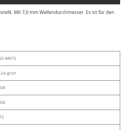
tellt. Mit 7,0 mm Wellendurchmesser. Es ist für den
SS-MK72
Lila grün
24t
24t
72