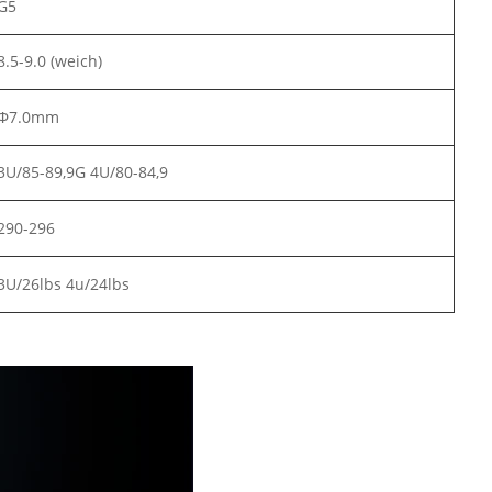
G5
8.5-9.0 (weich)
Φ7.0mm
3U/85-89,9G 4U/80-84,9
290-296
3U/26lbs 4u/24lbs