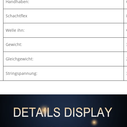
Handhaben:
Schachtflex
Welle ihn:
Gewicht:
Gleichgewicht:
Stringspannung: