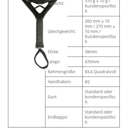
370 g ± 10 g /
Gewicht:
Kundenspezifisc
h
260 mm ± 10
mm / 270 mm ±
Gleichgewicht:
10 mm /
Kundenspezifisc
h
Dicke:
38mm
Länge:
470mm
Rahmengröße:
83,4 Quadratzoll
Handhaben:
#2
Standard oder
Gurt:
kundenspezifisc
h
Standard oder
Endkappe:
kundenspezifisc
h