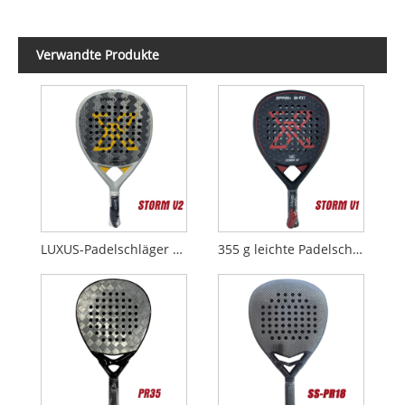
Verwandte Produkte
LUXUS-Padelschläger aus 24K Alaunfaser STORM V2
355 g leichte Padelschläger STORM V1