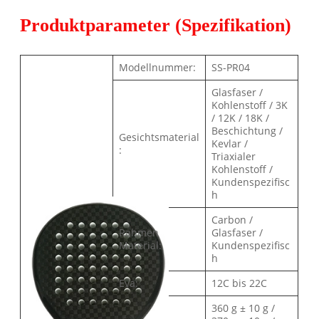
Produktparameter (Spezifikation)
Modellnummer:
SS-PR04
Glasfaser /
Kohlenstoff / 3K
/ 12K / 18K /
Beschichtung /
Gesichtsmaterial
Kevlar /
:
Triaxialer
Kohlenstoff /
Kundenspezifisc
h
Carbon /
Rahmen
Glasfaser /
Material:
Kundenspezifisc
h
Eva:
12C bis 22C
360 g ± 10 g /